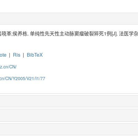
革;侯养栋. 单纯性先天性主动脉窦瘤破裂猝死1例[J]. 法医学杂志, 2005
ote
|
Ris
|
BibTeX
zz.cn/CN/
.cn/CN/Y2005/V21/I1/77