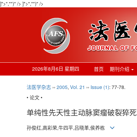
]*>","")" />
]*>","")" />
2026年8月6日 星期四
首页
期刊介绍
法医学杂志
››
2005
,
Vol. 21
››
Issue (1)
: 77-78.
• 论文 •
单纯性先天性主动脉窦瘤破裂猝死
孙俊红,高彩荣,牛四平,吕晓革,侯养栋