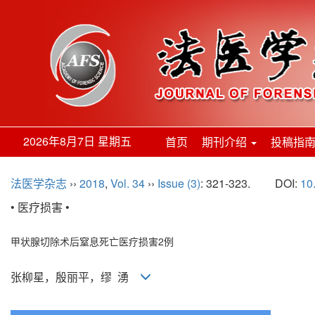
2026年8月7日 星期五
首页
期刊介绍
投稿指
法医学杂志
››
2018
,
Vol. 34
››
Issue (3)
: 321-323.
DOI:
10
• 医疗损害 •
甲状腺切除术后窒息死亡医疗损害2例
张柳星，殷丽平，缪 湧