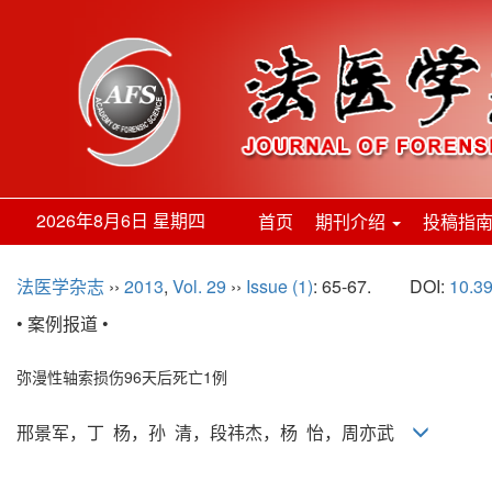
2026年8月6日 星期四
首页
期刊介绍
投稿指
法医学杂志
››
2013
,
Vol. 29
››
Issue (1)
: 65-67.
DOI:
10.39
• 案例报道 •
弥漫性轴索损伤96天后死亡1例
邢景军，丁 杨，孙 清，段祎杰，杨 怡，周亦武