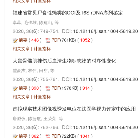
相关文章
|
计量指标
福建省常见尸食性蝇类的COⅠ及16S rDNA序列鉴定
卓荦, 毛佳雄, 陈建山, 等
2020, 36(
6
): 749-754. DOI:
10.12116/j.issn.1004-5619.2
摘要
(
446
)
PDF
(761KB) (
1052
)
相关文章
|
计量指标
大鼠骨骼肌挫伤后血清生物标志物的时序性变化
翟豪杰, 林伟, 田甜, 等
2020, 36(
6
): 755-761. DOI:
10.12116/j.issn.1004-5619.2
摘要
(
390
)
PDF
(1978KB) (
914
)
相关文章
|
计量指标
虚拟现实技术图像视诱发电位在法医学视力评定中的应用
唐威仪, 陈捷敏, 王荣荣, 等
2020, 36(
6
): 762-766. DOI:
10.12116/j.issn.1004-5619.2
摘要
(
362
)
PDF
(722KB) (
1041
)