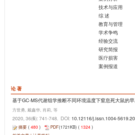
技术与应用
综 述
教育与管理
学术争鸣
经验交流
研究简报
医疗损害
案例报道
论 著
基于GC-MS代谢组学推断不同环境温度下窒息死大鼠的
方世勇, 戴鑫华, 肖莉, 等
2020, 36(
6
): 741-748. DOI:
10.12116/j.issn.1004-5619.2
摘要
(
480
)
PDF
(1721KB) (
1324
)