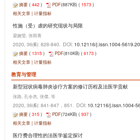
摘要
(
442
)
PDF
(887KB) (
1573
)
相关文章
|
计量指标
性施（受）虐的研究现状与局限
梁婉莹, 张雨青
2020, 36(
6
): 828-840. DOI:
10.12116/j.issn.1004-5619.2
摘要
(
1315
)
PDF
(810KB) (
6173
)
相关文章
|
计量指标
教育与管理
新型冠状病毒肺炎诊疗方案的修订历程及法医学贡献
张路, 孔令杰, 张傑, 等
2020, 36(
6
): 841-847，851. DOI:
10.12116/j.issn.1004-5
摘要
(
315
)
PDF
(724KB) (
937
)
相关文章
|
计量指标
医疗费合理性的法医学鉴定探讨