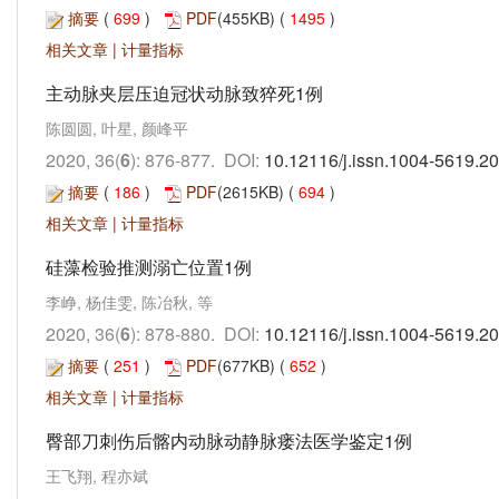
摘要
(
699
)
PDF
(455KB) (
1495
)
相关文章
|
计量指标
主动脉夹层压迫冠状动脉致猝死1例
陈圆圆, 叶星, 颜峰平
2020, 36(
6
): 876-877. DOI:
10.12116/j.issn.1004-5619.2
摘要
(
186
)
PDF
(2615KB) (
694
)
相关文章
|
计量指标
硅藻检验推测溺亡位置1例
李峥, 杨佳雯, 陈冶秋, 等
2020, 36(
6
): 878-880. DOI:
10.12116/j.issn.1004-5619.2
摘要
(
251
)
PDF
(677KB) (
652
)
相关文章
|
计量指标
臀部刀刺伤后髂内动脉动静脉瘘法医学鉴定1例
王飞翔, 程亦斌