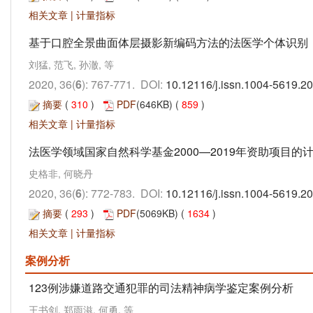
相关文章
|
计量指标
基于口腔全景曲面体层摄影新编码方法的法医学个体识别
刘猛, 范飞, 孙澈, 等
2020, 36(
6
): 767-771. DOI:
10.12116/j.issn.1004-5619.2
摘要
(
310
)
PDF
(646KB) (
859
)
相关文章
|
计量指标
法医学领域国家自然科学基金2000—2019年资助项目的
史格非, 何晓丹
2020, 36(
6
): 772-783. DOI:
10.12116/j.issn.1004-5619.2
摘要
(
293
)
PDF
(5069KB) (
1634
)
相关文章
|
计量指标
案例分析
123例涉嫌道路交通犯罪的司法精神病学鉴定案例分析
王书剑, 郑雨滋, 何勇, 等