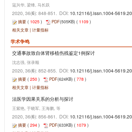
寇兴华, 梁锋, 马长跃
2020, 36(
6
): 848-851. DOI:
10.12116/j.issn.1004-5619.2
摘要
(
1025
)
PDF
(505KB) (
1109
)
相关文章
|
计量指标
学术争鸣
交通事故致自体肾移植伤残鉴定1例探讨
沈志强, 张录顺
2020, 36(
6
): 852-855. DOI:
10.12116/j.issn.1004-5619.2
摘要
(
250
)
PDF
(624KB) (
778
)
相关文章
|
计量指标
法医学因果关系的分析与探讨
王紫艳, 于晓军, 王海鹏, 等
2020, 36(
6
): 856-861. DOI:
10.12116/j.issn.1004-5619.2
摘要
(
294
)
PDF
(633KB) (
1079
)