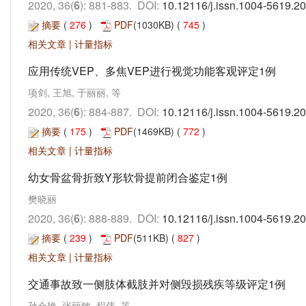
2020, 36(
6
): 881-883. DOI:
10.12116/j.issn.1004-5619.2
摘要
(
276
)
PDF
(1030KB) (
745
)
相关文章
|
计量指标
应用传统VEP、多焦VEP进行视觉功能客观评定1例
项剑, 王旭, 于丽丽, 等
2020, 36(
6
): 884-887. DOI:
10.12116/j.issn.1004-5619.2
摘要
(
175
)
PDF
(1469KB) (
772
)
相关文章
|
计量指标
幼女骨盆骨折致Y形软骨提前闭合鉴定1例
樊晓丽
2020, 36(
6
): 888-889. DOI:
10.12116/j.issn.1004-5619.2
摘要
(
239
)
PDF
(511KB) (
827
)
相关文章
|
计量指标
交通事故致一侧肢体截肢并对侧毁损残疾等级评定1例
孙会艳, 张丽敏, 程伟, 等