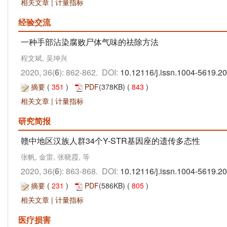
相关文章
|
计量指标
经验交流
一种手部沾染腐败尸体气味的祛除方法
程文斌, 吴坤兴
2020, 36(
6
): 862-862. DOI:
10.12116/j.issn.1004-5619.2
摘要
(
351
)
PDF
(378KB) (
843
)
相关文章
|
计量指标
研究简报
赣中地区汉族人群34个Y-STR基因座的遗传多态性
张帆, 金雷, 张晓霞, 等
2020, 36(
6
): 863-868. DOI:
10.12116/j.issn.1004-5619.2
摘要
(
231
)
PDF
(586KB) (
805
)
相关文章
|
计量指标
医疗损害