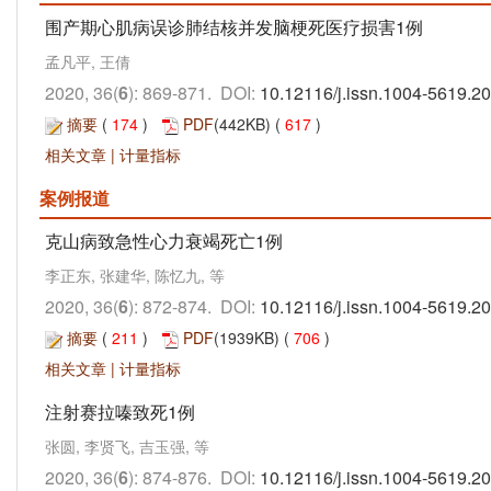
围产期心肌病误诊肺结核并发脑梗死医疗损害1例
孟凡平, 王倩
2020, 36(
6
): 869-871. DOI:
10.12116/j.issn.1004-5619.2
摘要
(
174
)
PDF
(442KB) (
617
)
相关文章
|
计量指标
案例报道
克山病致急性心力衰竭死亡1例
李正东, 张建华, 陈忆九, 等
2020, 36(
6
): 872-874. DOI:
10.12116/j.issn.1004-5619.2
摘要
(
211
)
PDF
(1939KB) (
706
)
相关文章
|
计量指标
注射赛拉嗪致死1例
张圆, 李贤飞, 吉玉强, 等
2020, 36(
6
): 874-876. DOI:
10.12116/j.issn.1004-5619.2